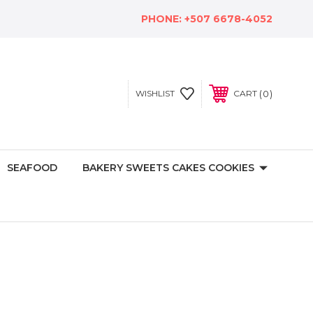
PHONE:
+507 6678-4052
0
WISHLIST
CART
SEAFOOD
BAKERY SWEETS CAKES COOKIES