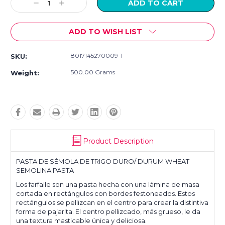
Decrease
Increase
Quantity:
Quantity:
ADD TO WISH LIST
8017145270009-1
SKU:
500.00 Grams
Weight:
Product Description
PASTA DE SÉMOLA DE TRIGO DURO/ DURUM WHEAT
SEMOLINA PASTA
Los farfalle son una pasta hecha con una lámina de masa
cortada en rectángulos con bordes festoneados. Estos
rectángulos se pellizcan en el centro para crear la distintiva
forma de pajarita. El centro pellizcado, más grueso, le da
una textura masticable única y deliciosa.