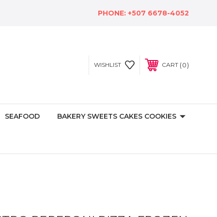
PHONE:
+507 6678-4052
0
WISHLIST
CART
SEAFOOD
BAKERY SWEETS CAKES COOKIES