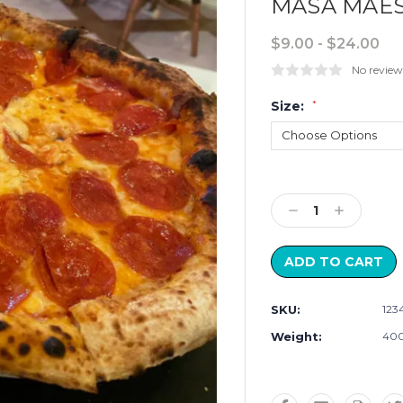
MASA MAES
$9.00 - $24.00
No review
Size:
*
Current
Stock:
Decrease
Increase
Quantity:
Quantity:
SKU:
123
Weight:
400