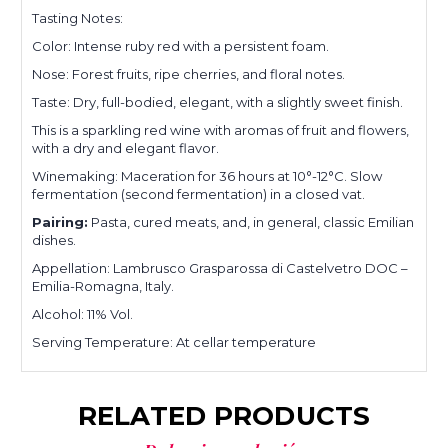
Tasting Notes:
Color: Intense ruby ​​red with a persistent foam.
Nose: Forest fruits, ripe cherries, and floral notes.
Taste: Dry, full-bodied, elegant, with a slightly sweet finish.
This is a sparkling red wine with aromas of fruit and flowers,
with a dry and elegant flavor.
Winemaking: Maceration for 36 hours at 10°-12°C. Slow
fermentation (second fermentation) in a closed vat.
Pairing:
Pasta, cured meats, and, in general, classic Emilian
dishes.
Appellation: Lambrusco Grasparossa di Castelvetro DOC –
Emilia-Romagna, Italy.
Alcohol: 11% Vol.
Serving Temperature: At cellar temperature
RELATED PRODUCTS