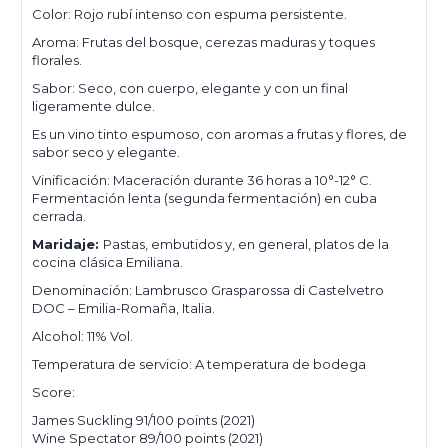
Color: Rojo rubí intenso con espuma persistente.
Aroma: Frutas del bosque, cerezas maduras y toques
florales.
Sabor: Seco, con cuerpo, elegante y con un final
ligeramente dulce.
Es un vino tinto espumoso, con aromas a frutas y flores, de
sabor seco y elegante.
Vinificación: Maceración durante 36 horas a 10°-12° C.
Fermentación lenta (segunda fermentación) en cuba
cerrada.
Maridaje:
Pastas, embutidos y, en general, platos de la
cocina clásica Emiliana.
Denominación: Lambrusco Grasparossa di Castelvetro
DOC – Emilia-Romaña, Italia.
Alcohol:
11% Vol.
Temperatura de servicio: A temperatura de bodega
Score:
James Suckling 91/100 points (2021)
Wine Spectator 89/100 points (2021)