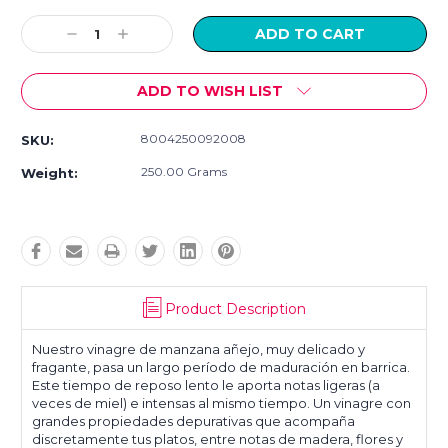
Current
Stock:
Decrease
Increase
Quantity:
Quantity:
ADD TO WISH LIST
8004250092008
SKU:
250.00 Grams
Weight:
Product Description
Nuestro vinagre de manzana añejo, muy delicado y
fragante, pasa un largo período de maduración en barrica.
Este tiempo de reposo lento le aporta notas ligeras (a
veces de miel) e intensas al mismo tiempo. Un vinagre con
grandes propiedades depurativas que acompaña
discretamente tus platos, entre notas de madera, flores y