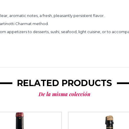
lear, aromatic notes, a fresh, pleasantly persistent flavor.
artinotti Charmat method.
from appetizers to desserts, sushi, seafood, light cuisine, or to accom
RELATED PRODUCTS
De la misma colección