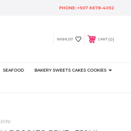
PHONE:
+507 6678-4052
0
WISHLIST
CART
SEAFOOD
BAKERY SWEETS CAKES COOKIES
RINI