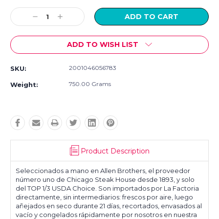
Current
Stock:
Decrease
Increase
Quantity:
Quantity:
ADD TO WISH LIST
2001046056783
SKU:
750.00 Grams
Weight:
Product Description
Seleccionados a mano en Allen Brothers, el proveedor
número uno de Chicago Steak House desde 1893, y solo
del TOP 1/3 USDA Choice. Son importados por La Factoria
directamente, sin intermediarios: frescos por aire, luego
añejados en seco durante 21 días, recortados, envasados ​​al
vacío y congelados rápidamente por nosotros en nuestra