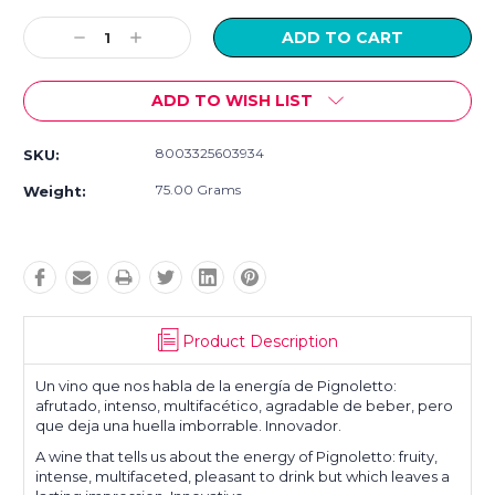
Current
Stock:
Decrease
Increase
Quantity:
Quantity:
ADD TO WISH LIST
8003325603934
SKU:
75.00 Grams
Weight:
Product Description
Un vino que nos habla de la energía de Pignoletto:
afrutado, intenso, multifacético, agradable de beber, pero
que deja una huella imborrable. Innovador.
A wine that tells us about the energy of Pignoletto: fruity,
intense, multifaceted, pleasant to drink but which leaves a